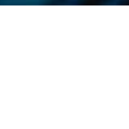
OBJETIVOS
Migtra, scaleup chilena que desarrolla soluciones
tecnológicas para optimizar la gestión del
transporte y la logística mediante mayor visibilidad,
control y eficiencia operativa.
HITOS
Posicionamiento inicial de la empresa en 2023, junto
con dar visibilidad al Premio a la Flota Más Segura de
Chile, que este 2026 cumple su seis años.